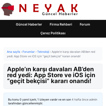
Güncel Haberler
Firma Rehberi
Forum
Çerez Politikası
Ana sayfa
›
Forumlar
›
Teknoloji
›
Apple’ın karşı davaları AB’den red
yedi: App Store ve iOS için “geçit bekçisi” kararı onandı!
Apple’ın karşı davaları AB’den
red yedi: App Store ve iOS için
“geçit bekçisi” kararı onandı!
Bu konu 0 yanıt içerir, 1 izleyen vardır ve en son
4 hafta önce
admin
tarafından güncellenmiştir.