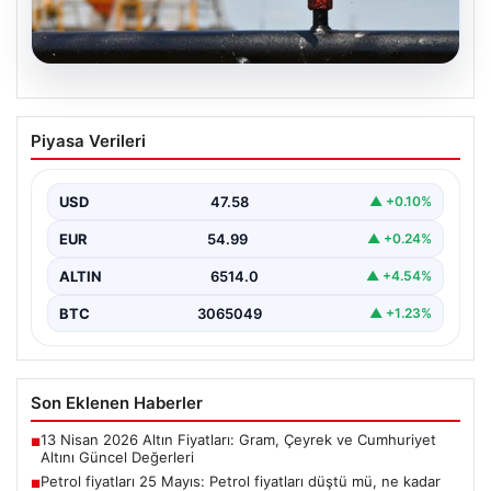
05.08.2026
Petrol fiyatları 25 Mayıs: Petrol fiyatları
Piyasa Verileri
düştü mü, ne kadar oldu? Brent petrol
varil fiyatı ne kadar?
USD
47.58
▲ +0.10%
EUR
54.99
▲ +0.24%
ALTIN
6514.0
▲ +4.54%
BTC
3065049
▲ +1.23%
Son Eklenen Haberler
13 Nisan 2026 Altın Fiyatları: Gram, Çeyrek ve Cumhuriyet
■
Altını Güncel Değerleri
Petrol fiyatları 25 Mayıs: Petrol fiyatları düştü mü, ne kadar
■