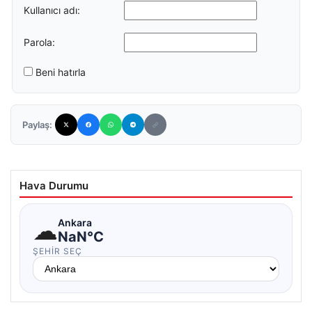
Kullanıcı adı:
Parola:
Beni hatırla
Paylaş:
Hava Durumu
☁
Ankara
NaN°C
ŞEHIR SEÇ