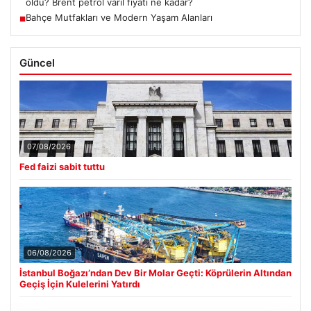
oldu? Brent petrol varil fiyatı ne kadar?
Bahçe Mutfakları ve Modern Yaşam Alanları
■
Güncel
07/08/2026
Fed faizi sabit tuttu
06/08/2026
İstanbul Boğazı’ndan Dev Bir Molar Geçti: Köprülerin Altından
Geçiş İçin Kulelerini Yatırdı