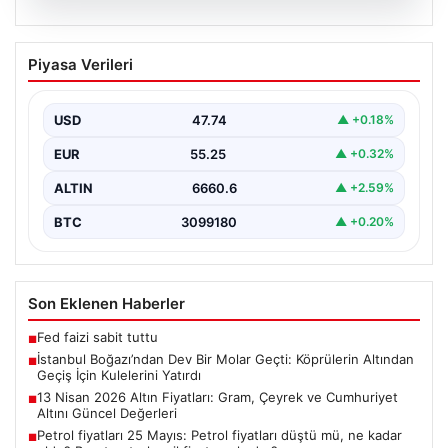
06.08.2026
İstanbul Boğazı’ndan Dev Bir Molar
Piyasa Verileri
Geçti: Köprülerin Altından Geçiş İçin
Kulelerini Yatırdı
USD
47.74
▲ +0.18%
İstanbul Boğazı, dün büyük bir denizcilik etkinliğine
tanıklık etti. Dünyanın üçüncü büyük yarı batık…
EUR
55.25
▲ +0.32%
ALTIN
6660.6
▲ +2.59%
BTC
3099180
▲ +0.20%
Son Eklenen Haberler
Fed faizi sabit tuttu
■
İstanbul Boğazı’ndan Dev Bir Molar Geçti: Köprülerin Altından
■
Geçiş İçin Kulelerini Yatırdı
13 Nisan 2026 Altın Fiyatları: Gram, Çeyrek ve Cumhuriyet
■
Altını Güncel Değerleri
Petrol fiyatları 25 Mayıs: Petrol fiyatları düştü mü, ne kadar
■