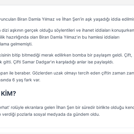
yuncuları Biran Damla Yılmaz ve İlhan Şen’in aşk yaşadığı iddia edilmiş
 dizi aşkının gerçek olduğu söylentileri ve ihanet iddiaları konuşurke
ilik hazırlığında olan Biran Damla Yılmaz’ın bu hamlesi iddiaları
klama gelmemişti.
kisinin bitip bitmediği merak edilirken bomba bir paylaşım geldi. Çift,
gitti. Çifti Samar Dadgar’ın karşıladığı anlar ise paylaşıldı.
apan ile beraber. Gözlerden uzak olmayı tercih eden çiftin zaman za
asında 6 yaş fark var.
 KİM?
erhat’ rolüyle ekranlara gelen İlhan Şen bir süredir birlikte olduğu kend
le verdiği pozlarla sosyal medyada da gündem oldu.