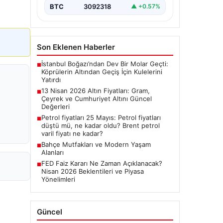
BTC
3092318
▲ +0.57%
Son Eklenen Haberler
İstanbul Boğazı’ndan Dev Bir Molar Geçti:
■
Köprülerin Altından Geçiş İçin Kulelerini
Yatırdı
13 Nisan 2026 Altın Fiyatları: Gram,
■
Çeyrek ve Cumhuriyet Altını Güncel
Değerleri
Petrol fiyatları 25 Mayıs: Petrol fiyatları
■
düştü mü, ne kadar oldu? Brent petrol
varil fiyatı ne kadar?
Bahçe Mutfakları ve Modern Yaşam
■
Alanları
FED Faiz Kararı Ne Zaman Açıklanacak?
■
Nisan 2026 Beklentileri ve Piyasa
Yönelimleri
Güncel