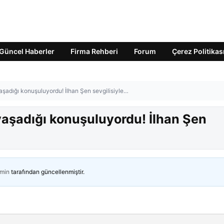
Güncel Haberler
Firma Rehberi
Forum
Çerez Politikas
aşadığı konuşuluyordu! İlhan Şen sevgilisiyle…
yaşadığı konuşuluyordu! İlhan Şen
min
tarafından güncellenmiştir.