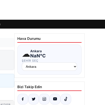
ı
Hava Durumu
☁
Ankara
NaN°C
ŞEHIR SEÇ
Bizi Takip Edin
#17458