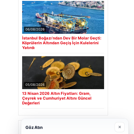
06/08/2026
İstanbul Boğazı’ndan Dev Bir Molar Geçti:
Köprülerin Altından Geçiş İçin Kulelerini
Yatırdı
05/08/2026
13 Nisan 2026 Altın Fiyatları: Gram,
Çeyrek ve Cumhuriyet Altını Güncel
Değerleri
Son Eklenen Firmalar
×
Göz Atın