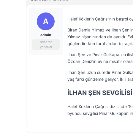
Halef Köklerin Çağrısı’nın başrol o
A
Biran Damla Yılmaz ve İlhan Şen’in
admin
Yılmaz nişanlısından da ayrıldı. Evl
Anahtar
güçlendirirken taraflardan bir açı
yönetici
İlhan Şen ve Pınar Gülkapan’ın iliş
Özcan Deniz’in evine misafir olarak 
İlhan Şen uzun süredir Pınar Gülk
yaş farkı gündeme geliyor. İkili ar
İLHAN ŞEN SEVGİLİSİ
Halef Köklerin Çağrısı dizisinde ‘S
oyuncu sevgilisi Pınar Gülkapan i