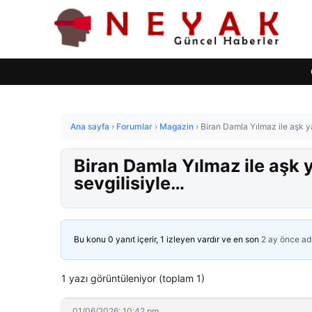
Ana sayfa
›
Forumlar
›
Magazin
›
Biran Damla Yılmaz ile aşk y
Biran Damla Yılmaz ile aşk 
sevgilisiyle…
Bu konu 0 yanıt içerir, 1 izleyen vardır ve en son
2 ay önce
ad
1 yazı görüntüleniyor (toplam 1)
01/06/2026: 10:42 pm