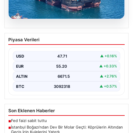
06.08.2026
İstanbul Boğazı’ndan Dev Bir Molar
Piyasa Verileri
Geçti: Köprülerin Altından Geçiş İçin
Kulelerini Yatırdı
USD
47.71
▲ +0.16%
İstanbul Boğazı, dün büyük bir denizcilik etkinliğine
tanıklık etti. Dünyanın üçüncü büyük yarı batık…
EUR
55.20
▲ +0.33%
ALTIN
6671.5
▲ +2.76%
BTC
3092318
▲ +0.57%
Son Eklenen Haberler
Fed faizi sabit tuttu
■
İstanbul Boğazı’ndan Dev Bir Molar Geçti: Köprülerin Altından
■
Geçiş İçin Kulelerini Yatırdı