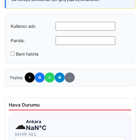
Kullanıcı adı:
Parola:
Beni hatırla
Paylaş:
Hava Durumu
☁
Ankara
NaN°C
ŞEHIR SEÇ