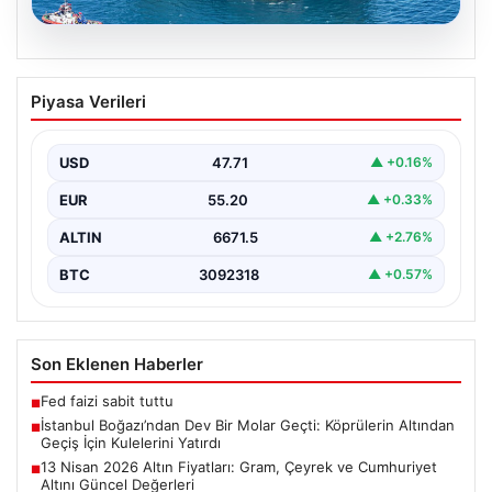
06.08.2026
İstanbul Boğazı’ndan Dev Bir Molar
Piyasa Verileri
Geçti: Köprülerin Altından Geçiş İçin
Kulelerini Yatırdı
USD
47.71
▲ +0.16%
İstanbul Boğazı, dün büyük bir denizcilik etkinliğine
tanıklık etti. Dünyanın üçüncü büyük yarı batık…
EUR
55.20
▲ +0.33%
ALTIN
6671.5
▲ +2.76%
BTC
3092318
▲ +0.57%
Son Eklenen Haberler
Fed faizi sabit tuttu
■
İstanbul Boğazı’ndan Dev Bir Molar Geçti: Köprülerin Altından
■
Geçiş İçin Kulelerini Yatırdı
13 Nisan 2026 Altın Fiyatları: Gram, Çeyrek ve Cumhuriyet
■
Altını Güncel Değerleri