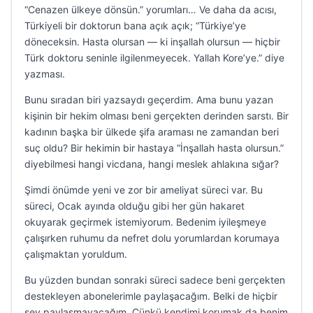
“Cenazen ülkeye dönsün.” yorumları… Ve daha da acısı,
Türkiyeli bir doktorun bana açık açık; “Türkiye’ye
döneceksin. Hasta olursan — ki inşallah olursun — hiçbir
Türk doktoru seninle ilgilenmeyecek. Yallah Kore’ye.” diye
yazması.
Bunu sıradan biri yazsaydı geçerdim. Ama bunu yazan
kişinin bir hekim olması beni gerçekten derinden sarstı. Bir
kadının başka bir ülkede şifa araması ne zamandan beri
suç oldu? Bir hekimin bir hastaya “İnşallah hasta olursun.”
diyebilmesi hangi vicdana, hangi meslek ahlakına sığar?
Şimdi önümde yeni ve zor bir ameliyat süreci var. Bu
süreci, Ocak ayında olduğu gibi her gün hakaret
okuyarak geçirmek istemiyorum. Bedenim iyileşmeye
çalışırken ruhumu da nefret dolu yorumlardan korumaya
çalışmaktan yoruldum.
Bu yüzden bundan sonraki süreci sadece beni gerçekten
destekleyen abonelerimle paylaşacağım. Belki de hiçbir
şey paylaşmayacağım. Çünkü kendimi korumak da benim