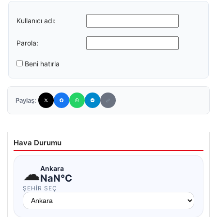
Kullanıcı adı:
Parola:
Beni hatırla
Paylaş:
Hava Durumu
☁
Ankara
NaN°C
ŞEHIR SEÇ