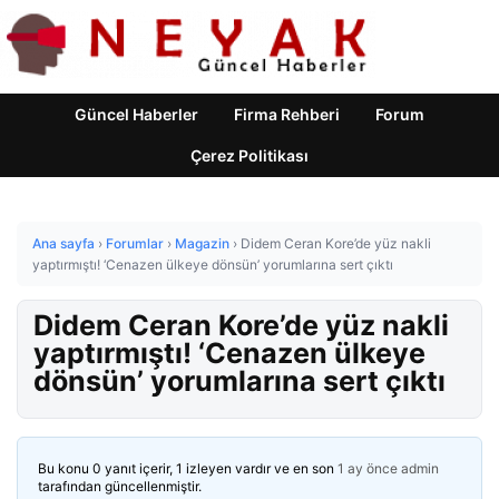
Güncel Haberler
Firma Rehberi
Forum
Çerez Politikası
Ana sayfa
›
Forumlar
›
Magazin
›
Didem Ceran Kore’de yüz nakli
yaptırmıştı! ‘Cenazen ülkeye dönsün’ yorumlarına sert çıktı
Didem Ceran Kore’de yüz nakli
yaptırmıştı! ‘Cenazen ülkeye
dönsün’ yorumlarına sert çıktı
Bu konu 0 yanıt içerir, 1 izleyen vardır ve en son
1 ay önce
admin
tarafından güncellenmiştir.