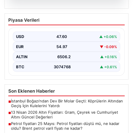
05.08.2026
13 Nisan 2026 Altın Fiyatları: Gram,
Piyasa Verileri
Çeyrek ve Cumhuriyet Altını Güncel
Değerleri
USD
47.60
▲ +0.06%
Altın piyasalarında yaşanan gelişmeler, özellikle ABD ile
İran arasındaki barış görüşmelerine bağlı olarak
EUR
54.97
▼ -0.09%
yatırımcıların…
ALTIN
6506.2
▲ +0.16%
BTC
3074768
▲ +0.61%
Son Eklenen Haberler
İstanbul Boğazı’ndan Dev Bir Molar Geçti: Köprülerin Altından
■
Geçiş İçin Kulelerini Yatırdı
13 Nisan 2026 Altın Fiyatları: Gram, Çeyrek ve Cumhuriyet
■
Altını Güncel Değerleri
Petrol fiyatları 25 Mayıs: Petrol fiyatları düştü mü, ne kadar
■
oldu? Brent petrol varil fiyatı ne kadar?