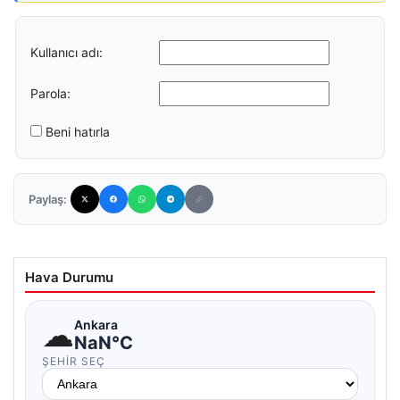
Kullanıcı adı:
Parola:
Beni hatırla
Paylaş:
Hava Durumu
☁
Ankara
NaN°C
ŞEHIR SEÇ