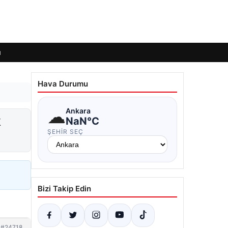
ı
Hava Durumu
☁
Ankara
k
NaN°C
ŞEHIR SEÇ
Bizi Takip Edin
#24718