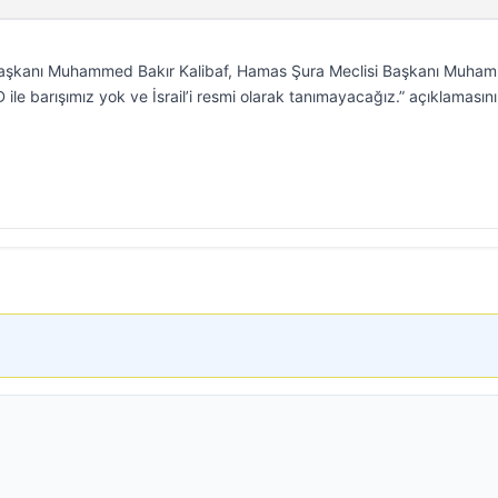
Başkanı Muhammed Bakır Kalibaf, Hamas Şura Meclisi Başkanı Muha
ile barışımız yok ve İsrail’i resmi olarak tanımayacağız.” açıklamasını