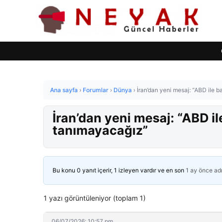
Ana sayfa
›
Forumlar
›
Dünya
›
İran’dan yeni mesaj: “ABD ile b
İran’dan yeni mesaj: “ABD ile
tanımayacağız”
Bu konu 0 yanıt içerir, 1 izleyen vardır ve en son
1 ay önce
ad
1 yazı görüntüleniyor (toplam 1)
06/07/2026: 10:57 pm