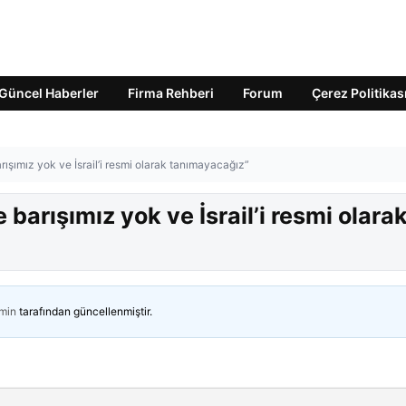
Güncel Haberler
Firma Rehberi
Forum
Çerez Politikas
arışımız yok ve İsrail’i resmi olarak tanımayacağız”
 barışımız yok ve İsrail’i resmi olara
min
tarafından güncellenmiştir.