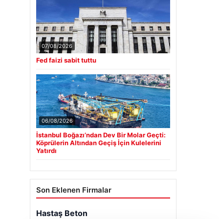
07/08/2026
Fed faizi sabit tuttu
06/08/2026
İstanbul Boğazı’ndan Dev Bir Molar Geçti:
Köprülerin Altından Geçiş İçin Kulelerini
Yatırdı
Son Eklenen Firmalar
Hastaş Beton