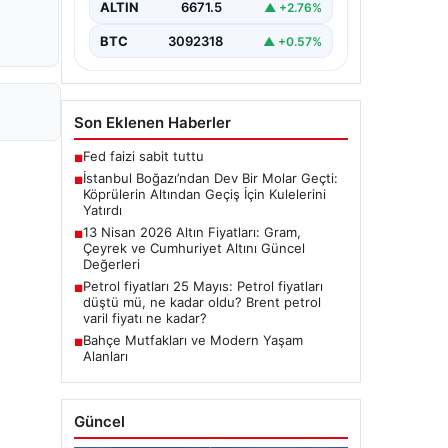
ALTIN
6671.5
▲ +2.76%
BTC
3092318
▲ +0.57%
Son Eklenen Haberler
Fed faizi sabit tuttu
■
İstanbul Boğazı’ndan Dev Bir Molar Geçti:
■
Köprülerin Altından Geçiş İçin Kulelerini
Yatırdı
13 Nisan 2026 Altın Fiyatları: Gram,
■
Çeyrek ve Cumhuriyet Altını Güncel
Değerleri
Petrol fiyatları 25 Mayıs: Petrol fiyatları
■
düştü mü, ne kadar oldu? Brent petrol
varil fiyatı ne kadar?
Bahçe Mutfakları ve Modern Yaşam
■
Alanları
Güncel