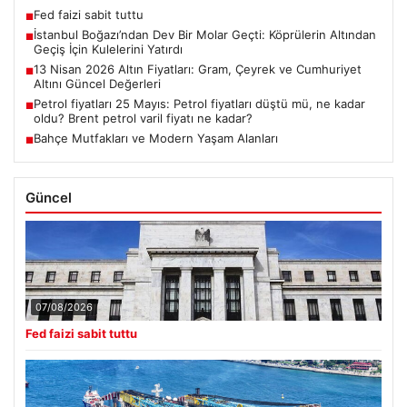
Fed faizi sabit tuttu
■
İstanbul Boğazı’ndan Dev Bir Molar Geçti: Köprülerin Altından
■
Geçiş İçin Kulelerini Yatırdı
13 Nisan 2026 Altın Fiyatları: Gram, Çeyrek ve Cumhuriyet
■
Altını Güncel Değerleri
Petrol fiyatları 25 Mayıs: Petrol fiyatları düştü mü, ne kadar
■
oldu? Brent petrol varil fiyatı ne kadar?
Bahçe Mutfakları ve Modern Yaşam Alanları
■
Güncel
07/08/2026
Fed faizi sabit tuttu