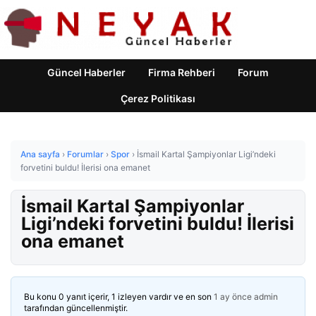
Güncel Haberler
Firma Rehberi
Forum
Çerez Politikası
Ana sayfa
›
Forumlar
›
Spor
›
İsmail Kartal Şampiyonlar Ligi’ndeki
forvetini buldu! İlerisi ona emanet
İsmail Kartal Şampiyonlar
Ligi’ndeki forvetini buldu! İlerisi
ona emanet
Bu konu 0 yanıt içerir, 1 izleyen vardır ve en son
1 ay önce
admin
tarafından güncellenmiştir.