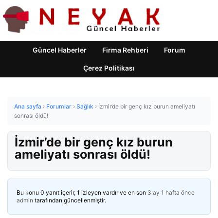
Güncel Haberler
Firma Rehberi
Forum
Çerez Politikası
Ana sayfa
›
Forumlar
›
Sağlık
›
İzmir’de bir genç kız burun ameliyatı
sonrası öldü!
İzmir’de bir genç kız burun
ameliyatı sonrası öldü!
Bu konu 0 yanıt içerir, 1 izleyen vardır ve en son
3 ay 1 hafta önce
admin
tarafından güncellenmiştir.