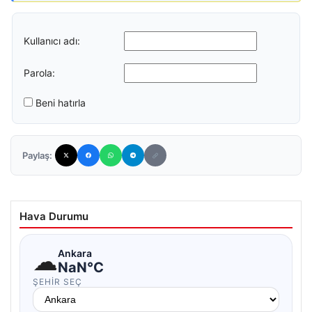
Kullanıcı adı:
Parola:
Beni hatırla
Paylaş:
Hava Durumu
☁
Ankara
NaN°C
ŞEHIR SEÇ