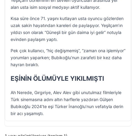
Yeşilçam döneminin en sevilen oyuncuları arasında yer
alan usta isim sosyal medyayı aktif kullanıyor.
Kısa süre önce 71. yaşını kutlayan usta oyuncu gözlerden
uzak sakin hayatından kareleri de paylaşıyor. Yeşilçam’ın
yıldızı son olarak “Güneşli bir gün daima iyi gelir” notuyla
evinden paylaşım yaptı.
Pek çok kullanıcı, “hiç değişmemiş”, “zaman ona işlemiyor”
yorumları yaparken; Bubikoğlu’nun zarafeti bir kez daha
hayran bıraktı.
EŞİNİN ÖLÜMÜYLE YIKILMIŞTI
Ah Nerede, Gırgıriye, Alev Alev gibi unutulmaz filmleriyle
Türk sinemasına adını altın harflerle yazdıran Gülşen
Bubikoğlu 2024’te eşi Türker İnanoğlu’nun vefatıyla derin
bir acı yaşamıştı.
1 yazı görüntüleniyor (toplam 1)