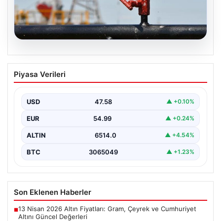
05.08.2026
Petrol fiyatları 25 Mayıs: Petrol fiyatları
Piyasa Verileri
düştü mü, ne kadar oldu? Brent petrol
varil fiyatı ne kadar?
USD
47.58
▲ +0.10%
EUR
54.99
▲ +0.24%
ALTIN
6514.0
▲ +4.54%
BTC
3065049
▲ +1.23%
Son Eklenen Haberler
13 Nisan 2026 Altın Fiyatları: Gram, Çeyrek ve Cumhuriyet
■
Altını Güncel Değerleri