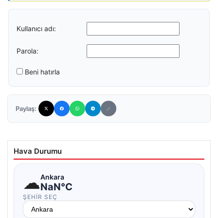
Kullanıcı adı:
Parola:
Beni hatırla
Paylaş:
Hava Durumu
☁
Ankara
NaN°C
ŞEHIR SEÇ