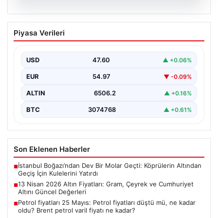
05.08.2026
13 Nisan 2026 Altın Fiyatları: Gram,
Piyasa Verileri
Çeyrek ve Cumhuriyet Altını Güncel
Değerleri
USD
47.60
▲ +0.06%
Altın piyasalarında yaşanan gelişmeler, özellikle ABD ile
İran arasındaki barış görüşmelerine bağlı olarak
EUR
54.97
▼ -0.09%
yatırımcıların…
ALTIN
6506.2
▲ +0.16%
BTC
3074768
▲ +0.61%
Son Eklenen Haberler
İstanbul Boğazı’ndan Dev Bir Molar Geçti: Köprülerin Altından
■
Geçiş İçin Kulelerini Yatırdı
13 Nisan 2026 Altın Fiyatları: Gram, Çeyrek ve Cumhuriyet
■
Altını Güncel Değerleri
Petrol fiyatları 25 Mayıs: Petrol fiyatları düştü mü, ne kadar
■
oldu? Brent petrol varil fiyatı ne kadar?