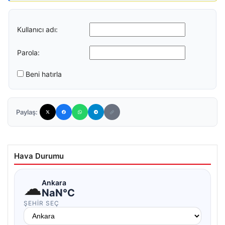
Kullanıcı adı:
Parola:
Beni hatırla
Paylaş:
Hava Durumu
☁
Ankara
NaN°C
ŞEHIR SEÇ