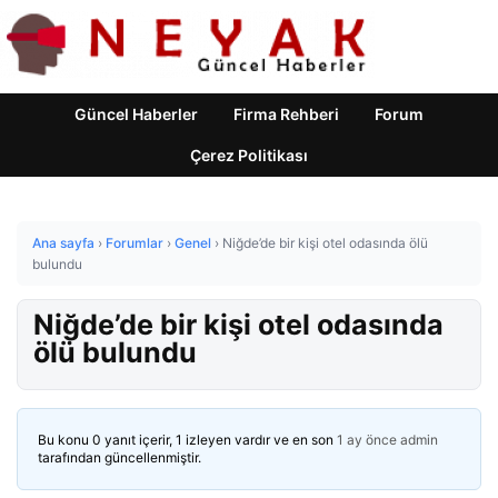
Güncel Haberler
Firma Rehberi
Forum
Çerez Politikası
Ana sayfa
›
Forumlar
›
Genel
›
Niğde’de bir kişi otel odasında ölü
bulundu
Niğde’de bir kişi otel odasında
ölü bulundu
Bu konu 0 yanıt içerir, 1 izleyen vardır ve en son
1 ay önce
admin
tarafından güncellenmiştir.