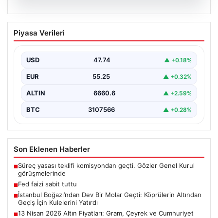
07.08.2026
Fed faizi sabit tuttu
Piyasa Verileri
USD
47.74
▲ +0.18%
EUR
55.25
▲ +0.32%
ALTIN
6660.6
▲ +2.59%
BTC
3107566
▲ +0.28%
Son Eklenen Haberler
Süreç yasası teklifi komisyondan geçti. Gözler Genel Kurul
■
görüşmelerinde
Fed faizi sabit tuttu
■
İstanbul Boğazı’ndan Dev Bir Molar Geçti: Köprülerin Altından
■
Geçiş İçin Kulelerini Yatırdı
13 Nisan 2026 Altın Fiyatları: Gram, Çeyrek ve Cumhuriyet
■