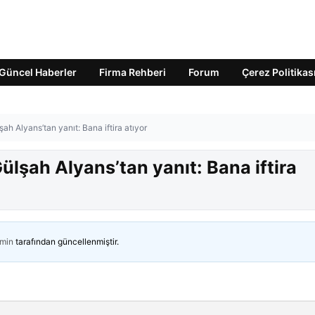
Güncel Haberler
Firma Rehberi
Forum
Çerez Politikas
ah Alyans’tan yanıt: Bana iftira atıyor
ülşah Alyans’tan yanıt: Bana iftira
min
tarafından güncellenmiştir.