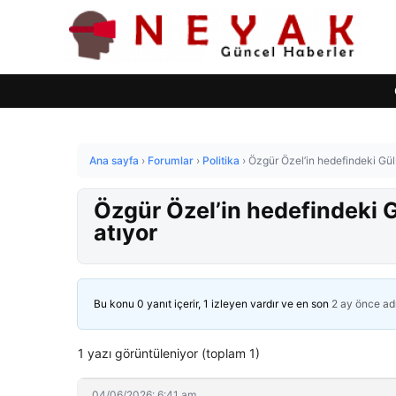
Ana sayfa
›
Forumlar
›
Politika
›
Özgür Özel’in hedefindeki Gülş
Özgür Özel’in hedefindeki G
atıyor
Bu konu 0 yanıt içerir, 1 izleyen vardır ve en son
2 ay önce
ad
1 yazı görüntüleniyor (toplam 1)
04/06/2026: 6:41 am