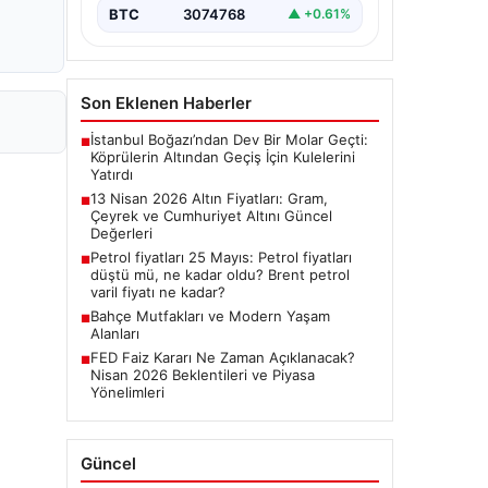
BTC
3074768
▲ +0.61%
Son Eklenen Haberler
İstanbul Boğazı’ndan Dev Bir Molar Geçti:
■
Köprülerin Altından Geçiş İçin Kulelerini
Yatırdı
13 Nisan 2026 Altın Fiyatları: Gram,
■
Çeyrek ve Cumhuriyet Altını Güncel
Değerleri
Petrol fiyatları 25 Mayıs: Petrol fiyatları
■
düştü mü, ne kadar oldu? Brent petrol
varil fiyatı ne kadar?
Bahçe Mutfakları ve Modern Yaşam
■
Alanları
FED Faiz Kararı Ne Zaman Açıklanacak?
■
Nisan 2026 Beklentileri ve Piyasa
Yönelimleri
Güncel