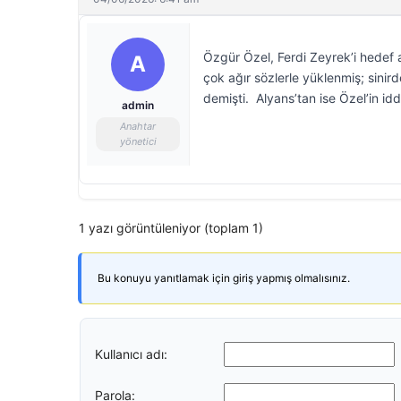
Özgür Özel, Ferdi Zeyrek’i hedef a
A
çok ağır sözlerle yüklenmiş; sinird
demişti. Alyans’tan ise Özel’in idd
admin
Anahtar
yönetici
1 yazı görüntüleniyor (toplam 1)
Bu konuyu yanıtlamak için giriş yapmış olmalısınız.
Kullanıcı adı:
Parola: