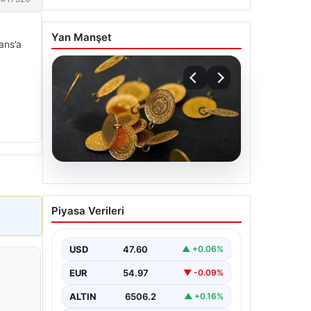
Yan Manşet
ans’a
05.08.2026
13 Nisan 2026 Altın
Piyasa Verileri
Fiyatları: Gram, Çeyrek ve
Cumhuriyet Altını Güncel
Değerleri
USD
47.60
▲ +0.06%
Altın piyasalarında yaşanan
EUR
54.97
▼ -0.09%
gelişmeler, özellikle ABD ile İran
arasındaki barış görüşmelerine bağlı
ALTIN
6506.2
▲ +0.16%
olarak yatırımcıların…