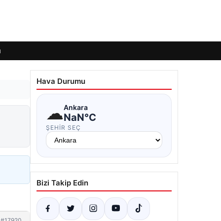
ı
Hava Durumu
☁
Ankara
NaN°C
ŞEHIR SEÇ
Bizi Takip Edin
#17920