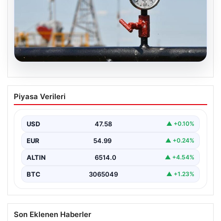
05.08.2026
Petrol fiyatları 25 Mayıs: Petrol fiyatları
Piyasa Verileri
düştü mü, ne kadar oldu? Brent petrol
varil fiyatı ne kadar?
USD
47.58
▲ +0.10%
EUR
54.99
▲ +0.24%
ALTIN
6514.0
▲ +4.54%
BTC
3065049
▲ +1.23%
Son Eklenen Haberler