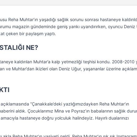
su Reha Muhtar’ın yaşadığı sağlık sorunu sonrası hastaneye kaldırıld
 durumu magazin gündeminde geniş yankı uyandırırken, oyuncu Deniz
t çeken bir paylaşım yaptı.
STALIĞI NE?
taneye kaldırılan Muhtar’a kalp yetmezliği teşhisi kondu. 2008-2010 yı
lan ve Muhtar’dan ikizleri olan Deniz Uğur, yaşananlar üzerine açıkla
KTI
r açıklamasında “Çanakkale’deki yazlığımızdayken Reha Muhtar’ın
haberini aldık. Çocuklarımız Mina ve Poyraz’ın babalarının sağlık du
 amacıyla hastaneye doğru yolculuk halindeyiz. Hayırlı dualarınızı
 akla Reha Muhtar’ın vasiyeti geldi. Reha Muhtar’ın sık sık Instagra