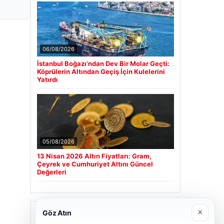
06/08/2026
İstanbul Boğazı’ndan Dev Bir Molar Geçti:
Köprülerin Altından Geçiş İçin Kulelerini
Yatırdı
05/08/2026
13 Nisan 2026 Altın Fiyatları: Gram,
Çeyrek ve Cumhuriyet Altını Güncel
Değerleri
Son Eklenen Firmalar
×
Göz Atın