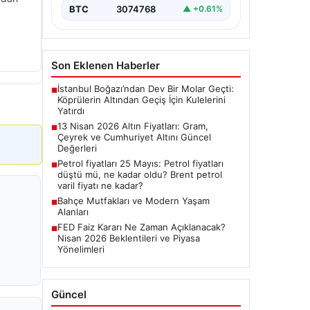
BTC
3074768
▲ +0.61%
Son Eklenen Haberler
İstanbul Boğazı’ndan Dev Bir Molar Geçti:
■
Köprülerin Altından Geçiş İçin Kulelerini
Yatırdı
13 Nisan 2026 Altın Fiyatları: Gram,
■
Çeyrek ve Cumhuriyet Altını Güncel
Değerleri
Petrol fiyatları 25 Mayıs: Petrol fiyatları
■
düştü mü, ne kadar oldu? Brent petrol
varil fiyatı ne kadar?
Bahçe Mutfakları ve Modern Yaşam
■
Alanları
FED Faiz Kararı Ne Zaman Açıklanacak?
■
Nisan 2026 Beklentileri ve Piyasa
Yönelimleri
Güncel