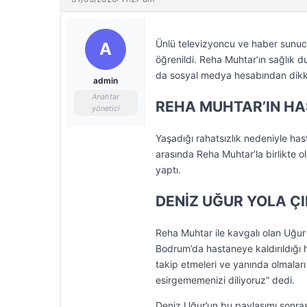
Ünlü televizyoncu ve haber sunucu
A
öğrenildi. Reha Muhtar’ın sağlık
da sosyal medya hesabından dikka
admin
Anahtar
REHA MUHTAR’IN HA
yönetici
Yaşadığı rahatsızlık nedeniyle has
arasında Reha Muhtar’la birlikte o
yaptı.
DENİZ UĞUR YOLA ÇI
Reha Muhtar ile kavgalı olan Uğu
Bodrum’da hastaneye kaldırıldığı 
takip etmeleri ve yanında olmaları
esirgememenizi diliyoruz” dedi.
Deniz Uğur’un bu paylaşımı sonrası