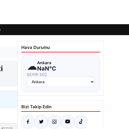
ı
Hava Durumu
☁
Ankara
i
NaN°C
ŞEHIR SEÇ
Bizi Takip Edin
#17115