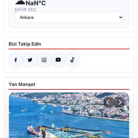
☁
NaN°C
ŞEHIR SEÇ
Bizi Takip Edin
Yan Manşet