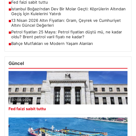
Fed faizi sabit tuttu
■
İstanbul Boğazı’ndan Dev Bir Molar Geçti: Köprülerin Altından
■
Geçiş İçin Kulelerini Yatırdı
13 Nisan 2026 Altın Fiyatları: Gram, Çeyrek ve Cumhuriyet
■
Altını Güncel Değerleri
Petrol fiyatları 25 Mayıs: Petrol fiyatları düştü mü, ne kadar
■
oldu? Brent petrol varil fiyatı ne kadar?
Bahçe Mutfakları ve Modern Yaşam Alanları
■
Güncel
07/08/2026
Fed faizi sabit tuttu