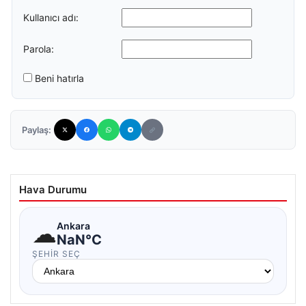
Kullanıcı adı:
Parola:
Beni hatırla
Paylaş:
Hava Durumu
☁
Ankara
NaN°C
ŞEHIR SEÇ