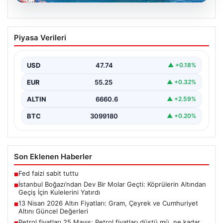
06.08.2026
İstanbul Boğazı’ndan Dev Bir Molar
Piyasa Verileri
Geçti: Köprülerin Altından Geçiş İçin
Kulelerini Yatırdı
USD
47.74
▲ +0.18%
İstanbul Boğazı, dün büyük bir denizcilik etkinliğine
tanıklık etti. Dünyanın üçüncü büyük yarı batık…
EUR
55.25
▲ +0.32%
ALTIN
6660.6
▲ +2.59%
BTC
3099180
▲ +0.20%
Son Eklenen Haberler
Fed faizi sabit tuttu
■
İstanbul Boğazı’ndan Dev Bir Molar Geçti: Köprülerin Altından
■
Geçiş İçin Kulelerini Yatırdı
13 Nisan 2026 Altın Fiyatları: Gram, Çeyrek ve Cumhuriyet
■
Altını Güncel Değerleri
Petrol fiyatları 25 Mayıs: Petrol fiyatları düştü mü, ne kadar
■