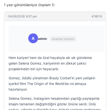
1 yazı görüntüleniyor (toplam 1)
04/06/2026: 8:57 pm
#18074
A
admin
Anahtar yönetici
Hem kariyeri hem de özel hayatıyla sık sık gündeme
gelen Selena Gomez, kariyerinin en dikkat çekici
projelerinden biri için heyecanlı.
Gomez, ödüllü yönetmen Brady Corbet’in yeni yetişkin
içerikli filmi The Origin of the World’de rol almaya
hazırlanıyor.
Selena Gomez, Instagram hesabından yaptığı paylaşımla
imajını tamamen değiştirdiğini gözler önüne serdi. Ünlü
şarkıcı, yıllardır kullandığı koyu dalgalı saçlarını mahogany