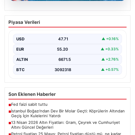
06.08.2026
İstanbul Boğazı’ndan Dev Bir Molar
Piyasa Verileri
Geçti: Köprülerin Altından Geçiş İçin
Kulelerini Yatırdı
USD
47.71
▲ +0.16%
İstanbul Boğazı, dün büyük bir denizcilik etkinliğine
tanıklık etti. Dünyanın üçüncü büyük yarı batık…
EUR
55.20
▲ +0.33%
ALTIN
6671.5
▲ +2.76%
BTC
3092318
▲ +0.57%
Son Eklenen Haberler
Fed faizi sabit tuttu
■
İstanbul Boğazı’ndan Dev Bir Molar Geçti: Köprülerin Altından
■
Geçiş İçin Kulelerini Yatırdı
13 Nisan 2026 Altın Fiyatları: Gram, Çeyrek ve Cumhuriyet
■
Altını Güncel Değerleri
Petrol fiyatları 25 Mayıs: Petrol fiyatları düştü mü, ne kadar
■