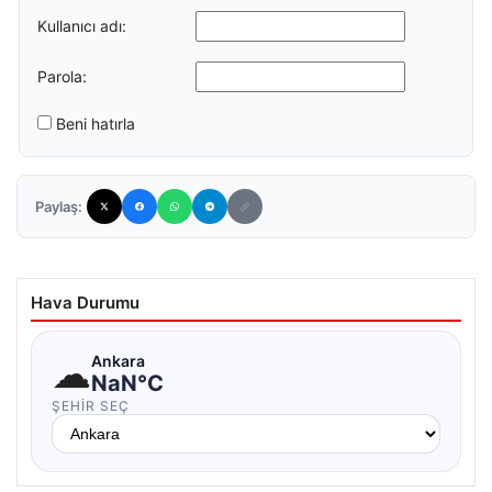
Kullanıcı adı:
Parola:
Beni hatırla
Paylaş:
Hava Durumu
☁
Ankara
NaN°C
ŞEHIR SEÇ