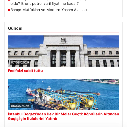
oldu? Brent petrol varil fiyatı ne kadar?
Bahçe Mutfakları ve Modern Yaşam Alanları
■
Güncel
07/08/2026
Fed faizi sabit tuttu
06/08/2026
İstanbul Boğazı’ndan Dev Bir Molar Geçti: Köprülerin Altından
Geçiş İçin Kulelerini Yatırdı