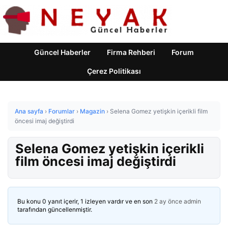
Güncel Haberler
Firma Rehberi
Forum
Çerez Politikası
Ana sayfa
›
Forumlar
›
Magazin
›
Selena Gomez yetişkin içerikli film
öncesi imaj değiştirdi
Selena Gomez yetişkin içerikli
film öncesi imaj değiştirdi
Bu konu 0 yanıt içerir, 1 izleyen vardır ve en son
2 ay önce
admin
tarafından güncellenmiştir.