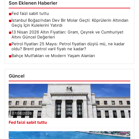
Son Eklenen Haberler
Fed faizi sabit tuttu
■
İstanbul Boğazı’ndan Dev Bir Molar Geçti: Köprülerin Altından
■
Geçiş İçin Kulelerini Yatırdı
13 Nisan 2026 Altın Fiyatları: Gram, Çeyrek ve Cumhuriyet
■
Altını Güncel Değerleri
Petrol fiyatları 25 Mayıs: Petrol fiyatları düştü mü, ne kadar
■
oldu? Brent petrol varil fiyatı ne kadar?
Bahçe Mutfakları ve Modern Yaşam Alanları
■
Güncel
07/08/2026
Fed faizi sabit tuttu