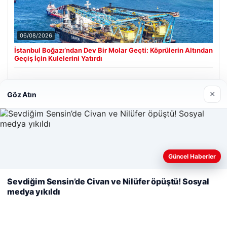
06/08/2026
İstanbul Boğazı’ndan Dev Bir Molar Geçti: Köprülerin Altından
Geçiş İçin Kulelerini Yatırdı
×
Göz Atın
Son Eklenen Firmalar
Hastaş Beton
26/05/2026
Web sitemizi nasıl kullandığınızı daha iyi anlayabilmek,
Güncel Haberler
deneyiminizi kişiselleştirmek ve geliştirmek amacıyla çerezler
kullanıyoruz.
Çerez Politikamız
Sevdiğim Sensin’de Civan ve Nilüfer öpüştü! Sosyal
medya yıkıldı
Reddet
Kabul Et
© 2026 Neyak Güncel Haber Portalı