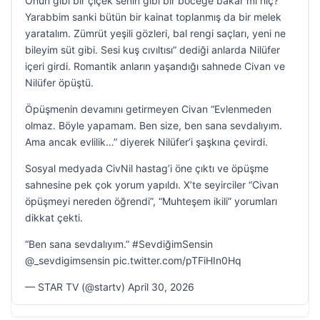
Onun gibi bir çiçek senin gibi bir böceğe bakar mı hiç?
Yarabbim sanki bütün bir kainat toplanmış da bir melek
yaratalım. Zümrüt yeşili gözleri, bal rengi saçları, yeni ne
bileyim süt gibi. Sesi kuş cıvıltısı” dediği anlarda Nilüfer
içeri girdi. Romantik anların yaşandığı sahnede Civan ve
Nilüfer öpüştü.
Öpüşmenin devamını getirmeyen Civan “Evlenmeden
olmaz. Böyle yapamam. Ben size, ben sana sevdalıyım.
Ama ancak evlilik…” diyerek Nilüfer’i şaşkına çevirdi.
Sosyal medyada CivNil hastag’i öne çıktı ve öpüşme
sahnesine pek çok yorum yapıldı. X’te seyirciler “Civan
öpüşmeyi nereden öğrendi”, “Muhteşem ikili” yorumları
dikkat çekti.
“Ben sana sevdalıyım.” #SevdiğimSensin
@_sevdigimsensin pic.twitter.com/pTFiHIn0Hq
— STAR TV (@startv) April 30, 2026