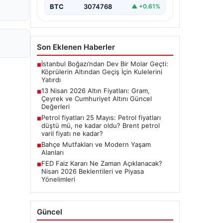
BTC
3074768
▲ +0.61%
Son Eklenen Haberler
İstanbul Boğazı’ndan Dev Bir Molar Geçti:
■
Köprülerin Altından Geçiş İçin Kulelerini
Yatırdı
13 Nisan 2026 Altın Fiyatları: Gram,
■
Çeyrek ve Cumhuriyet Altını Güncel
Değerleri
Petrol fiyatları 25 Mayıs: Petrol fiyatları
■
düştü mü, ne kadar oldu? Brent petrol
varil fiyatı ne kadar?
Bahçe Mutfakları ve Modern Yaşam
■
Alanları
FED Faiz Kararı Ne Zaman Açıklanacak?
■
Nisan 2026 Beklentileri ve Piyasa
Yönelimleri
Güncel