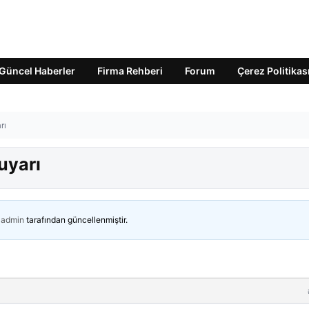
Güncel Haberler
Firma Rehberi
Forum
Çerez Politikas
rı
uyarı
admin
tarafından güncellenmiştir.