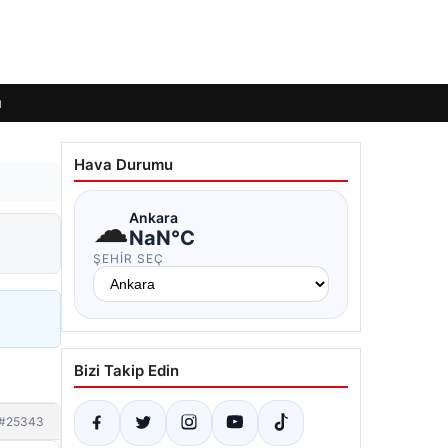
ı
Hava Durumu
☁
Ankara
NaN°C
ŞEHIR SEÇ
Bizi Takip Edin
#25343