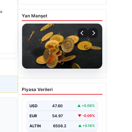
na
Yan Manşet
05.08.2026
13 Nisan 2026 Altın
Piyasa Verileri
Fiyatları: Gram, Çeyrek ve
Cumhuriyet Altını Güncel
Değerleri
USD
47.60
▲ +0.06%
Altın piyasalarında yaşanan
EUR
54.97
▼ -0.09%
gelişmeler, özellikle ABD ile İran
arasındaki barış görüşmelerine bağlı
ALTIN
6506.2
▲ +0.16%
olarak yatırımcıların…