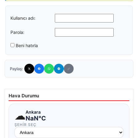
Kullanıcı adı:
Parola:
Beni hatırla
Paylaş:
Hava Durumu
☁
Ankara
NaN°C
ŞEHIR SEÇ