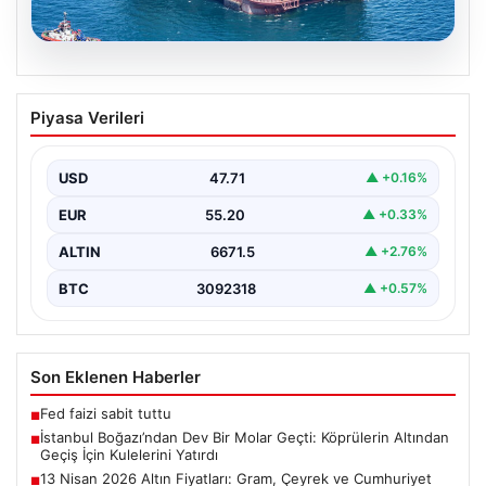
06.08.2026
İstanbul Boğazı’ndan Dev Bir Molar
Piyasa Verileri
Geçti: Köprülerin Altından Geçiş İçin
Kulelerini Yatırdı
USD
47.71
▲ +0.16%
İstanbul Boğazı, dün büyük bir denizcilik etkinliğine
tanıklık etti. Dünyanın üçüncü büyük yarı batık…
EUR
55.20
▲ +0.33%
ALTIN
6671.5
▲ +2.76%
BTC
3092318
▲ +0.57%
Son Eklenen Haberler
Fed faizi sabit tuttu
■
İstanbul Boğazı’ndan Dev Bir Molar Geçti: Köprülerin Altından
■
Geçiş İçin Kulelerini Yatırdı
13 Nisan 2026 Altın Fiyatları: Gram, Çeyrek ve Cumhuriyet
■