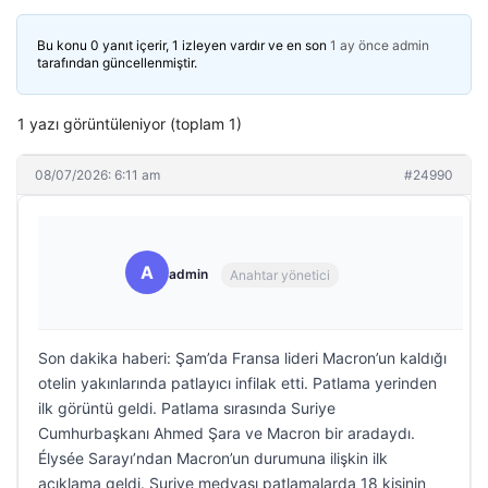
Bu konu 0 yanıt içerir, 1 izleyen vardır ve en son
1 ay önce
admin
tarafından güncellenmiştir.
1 yazı görüntüleniyor (toplam 1)
08/07/2026: 6:11 am
#24990
A
admin
Anahtar yönetici
Son dakika haberi: Şam’da Fransa lideri Macron’un kaldığı
otelin yakınlarında patlayıcı infilak etti. Patlama yerinden
ilk görüntü geldi. Patlama sırasında Suriye
Cumhurbaşkanı Ahmed Şara ve Macron bir aradaydı.
Élysée Sarayı’ndan Macron’un durumuna ilişkin ilk
açıklama geldi. Suriye medyası patlamalarda 18 kişinin