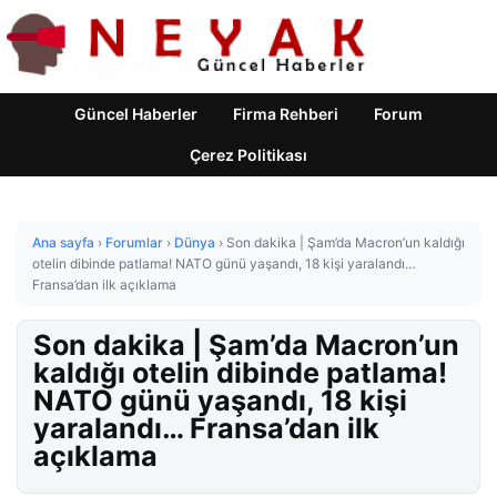
Güncel Haberler
Firma Rehberi
Forum
Çerez Politikası
Ana sayfa
›
Forumlar
›
Dünya
›
Son dakika | Şam’da Macron’un kaldığı
otelin dibinde patlama! NATO günü yaşandı, 18 kişi yaralandı…
Fransa’dan ilk açıklama
Son dakika | Şam’da Macron’un
kaldığı otelin dibinde patlama!
NATO günü yaşandı, 18 kişi
yaralandı… Fransa’dan ilk
açıklama