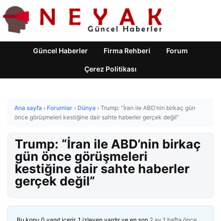
Güncel Haberler
Firma Rehberi
Forum
Çerez Politikası
Ana sayfa
›
Forumlar
›
Dünya
›
Trump: “İran ile ABD’nin birkaç gün
önce görüşmeleri kestiğine dair sahte haberler gerçek değil”
Trump: “İran ile ABD’nin birkaç
gün önce görüşmeleri
kestiğine dair sahte haberler
gerçek değil”
Bu konu 0 yanıt içerir, 1 izleyen vardır ve en son
2 ay 1 hafta önce