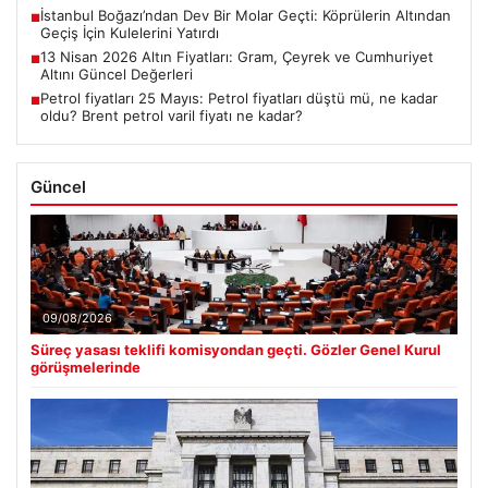
İstanbul Boğazı’ndan Dev Bir Molar Geçti: Köprülerin Altından
■
Geçiş İçin Kulelerini Yatırdı
13 Nisan 2026 Altın Fiyatları: Gram, Çeyrek ve Cumhuriyet
■
Altını Güncel Değerleri
Petrol fiyatları 25 Mayıs: Petrol fiyatları düştü mü, ne kadar
■
oldu? Brent petrol varil fiyatı ne kadar?
Güncel
09/08/2026
Süreç yasası teklifi komisyondan geçti. Gözler Genel Kurul
görüşmelerinde