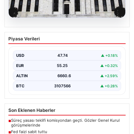
07.08.2026
Fed faizi sabit tuttu
Piyasa Verileri
USD
47.74
▲ +0.18%
EUR
55.25
▲ +0.32%
ALTIN
6660.6
▲ +2.59%
BTC
3107566
▲ +0.28%
Son Eklenen Haberler
Süreç yasası teklifi komisyondan geçti. Gözler Genel Kurul
■
görüşmelerinde
Fed faizi sabit tuttu
■