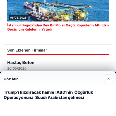
06/08/2026
İstanbul Boğazı’ndan Dev Bir Molar Geçti: Köprülerin Altından
Geçiş İçin Kulelerini Yatırdı
Son Eklenen Firmalar
Hastaş Beton
26/05/2026
×
Göz Atın
Web sitemizi nasıl kullandığınızı daha iyi anlayabilmek,
deneyiminizi kişiselleştirmek ve geliştirmek amacıyla çerezler
kullanıyoruz.
Çerez Politikamız
Trump’ı kızdıracak hamle! ABD’nin ‘Özgürlük
Operasyonuna’ Suudi Arabistan çelmesi
Reddet
Kabul Et
© 2026 Neyak Güncel Haber Portalı