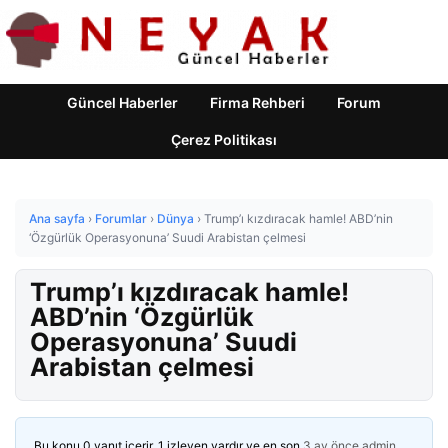
Güncel Haberler
Firma Rehberi
Forum
Çerez Politikası
Ana sayfa
›
Forumlar
›
Dünya
›
Trump’ı kızdıracak hamle! ABD’nin
‘Özgürlük Operasyonuna’ Suudi Arabistan çelmesi
Trump’ı kızdıracak hamle!
ABD’nin ‘Özgürlük
Operasyonuna’ Suudi
Arabistan çelmesi
Bu konu 0 yanıt içerir, 1 izleyen vardır ve en son
3 ay önce
admin