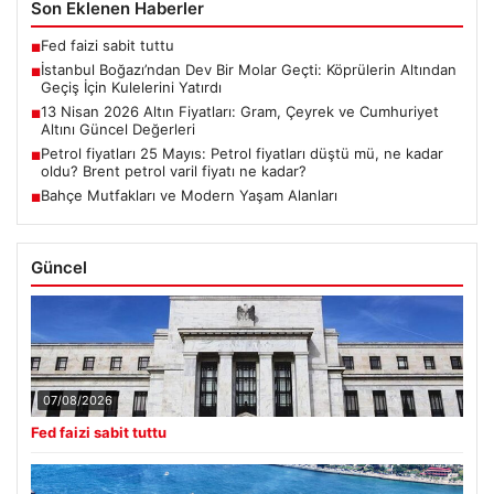
Son Eklenen Haberler
Fed faizi sabit tuttu
■
İstanbul Boğazı’ndan Dev Bir Molar Geçti: Köprülerin Altından
■
Geçiş İçin Kulelerini Yatırdı
13 Nisan 2026 Altın Fiyatları: Gram, Çeyrek ve Cumhuriyet
■
Altını Güncel Değerleri
Petrol fiyatları 25 Mayıs: Petrol fiyatları düştü mü, ne kadar
■
oldu? Brent petrol varil fiyatı ne kadar?
Bahçe Mutfakları ve Modern Yaşam Alanları
■
Güncel
07/08/2026
Fed faizi sabit tuttu