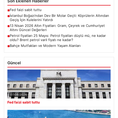
Son Eklenen Haberler
Fed faizi sabit tuttu
■
İstanbul Boğazı’ndan Dev Bir Molar Geçti: Köprülerin Altından
■
Geçiş İçin Kulelerini Yatırdı
13 Nisan 2026 Altın Fiyatları: Gram, Çeyrek ve Cumhuriyet
■
Altını Güncel Değerleri
Petrol fiyatları 25 Mayıs: Petrol fiyatları düştü mü, ne kadar
■
oldu? Brent petrol varil fiyatı ne kadar?
Bahçe Mutfakları ve Modern Yaşam Alanları
■
Güncel
07/08/2026
Fed faizi sabit tuttu