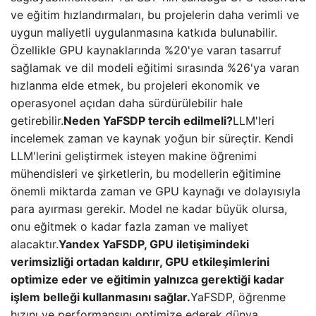
ve eğitim hızlandırmaları, bu projelerin daha verimli ve
uygun maliyetli uygulanmasına katkıda bulunabilir.
Özellikle GPU kaynaklarında %20'ye varan tasarruf
sağlamak ve dil modeli eğitimi sırasında %26'ya varan
hızlanma elde etmek, bu projeleri ekonomik ve
operasyonel açıdan daha sürdürülebilir hale
getirebilir.
Neden YaFSDP tercih edilmeli?
LLM'leri
incelemek zaman ve kaynak yoğun bir süreçtir. Kendi
LLM'lerini geliştirmek isteyen makine öğrenimi
mühendisleri ve şirketlerin, bu modellerin eğitimine
önemli miktarda zaman ve GPU kaynağı ve dolayısıyla
para ayırması gerekir. Model ne kadar büyük olursa,
onu eğitmek o kadar fazla zaman ve maliyet
alacaktır.
Yandex YaFSDP, GPU iletişimindeki
verimsizliği ortadan kaldırır, GPU etkileşimlerini
optimize eder ve eğitimin yalnızca gerektiği kadar
işlem belleği kullanmasını sağlar.
YaFSDP, öğrenme
hızını ve performansını optimize ederek dünya