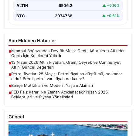
ALTIN
6506.2
▲ +0.16%
BTC
3074768
▲ +0.61%
Son Eklenen Haberler
İstanbul Boğazı’ndan Dev Bir Molar Geçti: Köprülerin Altından
■
Geçiş İçin Kulelerini Yatırdı
13 Nisan 2026 Altın Fiyatları: Gram, Çeyrek ve Cumhuriyet
■
Altını Güncel Değerleri
Petrol fiyatları 25 Mayıs: Petrol fiyatları düştü mü, ne kadar
■
oldu? Brent petrol varil fiyatı ne kadar?
Bahçe Mutfakları ve Modern Yaşam Alanları
■
FED Faiz Kararı Ne Zaman Açıklanacak? Nisan 2026
■
Beklentileri ve Piyasa Yönelimleri
Güncel