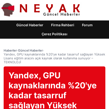
Güncel Haberler
Firma Rehberi
Forum
Çerez Politikası
Haberler
›
Güncel Haberler
›
Yandex, GPU kaynaklarında %20'ye kadar tasarruf sağlayan Yüksek
Lisans eğitim aracını açık kaynak olarak kullanıma sunuyor –
TEKNOLOJİ
Yandex, GPU
kaynaklarında %20'ye
kadar tasarruf
sağlayan Yüksek