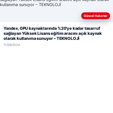
Güncel Haberler
Web sitemizi nasıl kullandığınızı daha iyi anlayabilmek,
Yandex, GPU kaynaklarında %20'ye kadar tasarruf
deneyiminizi kişiselleştirmek ve geliştirmek amacıyla çerezler
sağlayan Yüksek Lisans eğitim aracını açık kaynak
© 2026 Neyak Güncel Haber Portalı
kullanıyoruz.
Çerez Politikamız
olarak kullanıma sunuyor – TEKNOLOJİ
Reddet
Kabul Et
io
11/06/2024