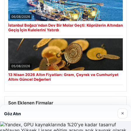
06/08/2026
İstanbul Boğazı’ndan Dev Bir Molar Geçti: Köprülerin Altından
Geçiş İçin Kulelerini Yatırdı
05/08/2026
13 Nisan 2026 Altın Fiyatları: Gram, Çeyrek ve Cumhuriyet
Altını Güncel Değerleri
Son Eklenen Firmalar
×
Göz Atın
Enes Kaplan Avukatlık Bürosu
28/04/2026