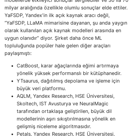
modellerde etkileyici sonuçlar sergilediler ve 30 ila 70
milyar aralığında özellikle olumlu sonuçlar elde ettiler.
YaFSDP, Yandex'in ilk açık kaynak aracı değil,
“YaFSDP, LLaMA mimarisine dayanan, şu anda yaygın
olarak kullanılan açık kaynak modelleri arasında en
uygun olanıdır” diyor. Şirket daha önce ML
topluluğunda popüler hale gelen diğer araçları
paylaşmıştı:
CatBoost, karar ağaçlarında eğimi artırmaya
yönelik yüksek performanslı bir kütüphanedir.
YTsaurus, dağıtılmış depolama ve işleme için
büyük veri platformu.
AQLM, Yandex Research, HSE Üniversitesi,
Skoltech, IST Avusturya ve NeuralMagic
tarafından ortaklaşa geliştirilen, büyük dil
modellerinin aşırı sıkıştırılmasına yönelik en
gelişmiş niceleme algoritmasıdır.
Petals, Yandex Research, HSE Üniversitesi,