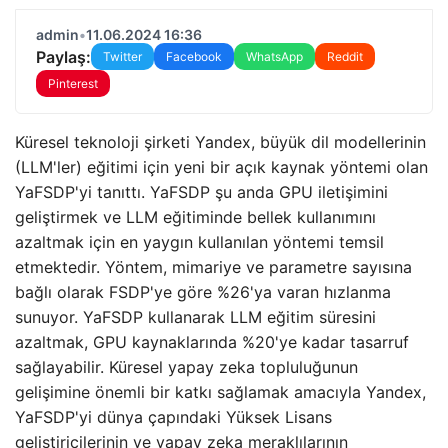
admin
•
11.06.2024 16:36
Paylaş:
Twitter
Facebook
WhatsApp
Reddit
Pinterest
Küresel teknoloji şirketi Yandex, büyük dil modellerinin
(LLM'ler) eğitimi için yeni bir açık kaynak yöntemi olan
YaFSDP'yi tanıttı. YaFSDP şu anda GPU iletişimini
geliştirmek ve LLM eğitiminde bellek kullanımını
azaltmak için en yaygın kullanılan yöntemi temsil
etmektedir. Yöntem, mimariye ve parametre sayısına
bağlı olarak FSDP'ye göre %26'ya varan hızlanma
sunuyor. YaFSDP kullanarak LLM eğitim süresini
azaltmak, GPU kaynaklarında %20'ye kadar tasarruf
sağlayabilir. Küresel yapay zeka topluluğunun
gelişimine önemli bir katkı sağlamak amacıyla Yandex,
YaFSDP'yi dünya çapındaki Yüksek Lisans
geliştiricilerinin ve yapay zeka meraklılarının