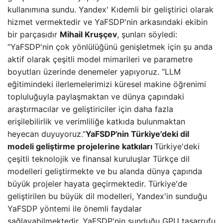
kullanımına sundu. Yandex' Kıdemli bir geliştirici olarak
hizmet vermektedir ve YaFSDP'nin arkasındaki ekibin
bir parçasıdır
Mihail Kruşçev
, şunları söyledi:
“YaFSDP'nin çok yönlülüğünü genişletmek için şu anda
aktif olarak çeşitli model mimarileri ve parametre
boyutları üzerinde denemeler yapıyoruz. “LLM
eğitimindeki ilerlemelerimizi küresel makine öğrenimi
topluluğuyla paylaşmaktan ve dünya çapındaki
araştırmacılar ve geliştiriciler için daha fazla
erişilebilirlik ve verimliliğe katkıda bulunmaktan
heyecan duyuyoruz.”
YaFSDP'nin Türkiye'deki dil
modeli geliştirme projelerine katkıları
Türkiye'deki
çeşitli teknolojik ve finansal kuruluşlar Türkçe dil
modelleri geliştirmekte ve bu alanda dünya çapında
büyük projeler hayata geçirmektedir. Türkiye'de
geliştirilen bu büyük dil modelleri, Yandex'in sunduğu
YaFSDP yöntemi ile önemli faydalar
sağlayabilmektedir. YaFSDP'nin sunduğu GPU tasarrufu