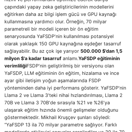
çapındaki yapay zeka geliştiricilerinin modellerini
eğitirken daha az bilgi işlem gücü ve GPU kaynağı
kullanmasına yardımcı olur. Örneğin, 70 milyar
parametreli bir modeli içeren bir ön eğitim
senaryosunda YaFSDP'nin kullanılması potansiyel
olarak yaklaşık 150 GPU kaynağına eşdeğer tasarruf
sağlayabilir. Bu az çok işe yarıyor
500.000 $'dan 1,5
milyon $'a kadar tasarruf
anlamı.
YaFSDP eğitiminin
verimliliği
FSDP'nin geliştirilmiş bir versiyonu olan
YaFSDP, LLM eğitiminin ön eğitim, hizalama ve ince
ayar gibi iletişim yoğun aşamalarında FSDP
yönteminden daha iyi performans gösterir. YaFSDP'nin
Llama 2 ve Llama 3'teki nihai hızlandırılması, Llama 2
70B ve Llama 3 70B'de sırasıyla %21 ve %26'ya
ulaşarak eğitim hızında önemli gelişmeler olduğunu
göstermektedir. Mikhail Kruşçev şunları söyledi:
“YaFSDP 13 ila 70 milyar parametre sağlıyor. Farklı