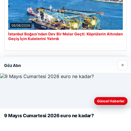
06/08/2026
İstanbul Boğazı’ndan Dev Bir Molar Geçti: Köprülerin Altından
Geçiş İçin Kulelerini Yatırdı
Son Eklenen Firmalar
×
Göz Atın
Hastaş Beton
26/05/2026
Web sitemizi nasıl kullandığınızı daha iyi anlayabilmek,
deneyiminizi kişiselleştirmek ve geliştirmek amacıyla çerezler
Güncel Haberler
kullanıyoruz.
Çerez Politikamız
9 Mayıs Cumartesi 2026 euro ne kadar?
Reddet
Kabul Et
© 2026 Neyak Güncel Haber Portalı