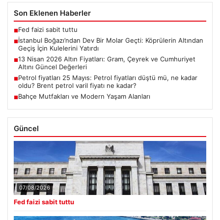
Son Eklenen Haberler
Fed faizi sabit tuttu
■
İstanbul Boğazı’ndan Dev Bir Molar Geçti: Köprülerin Altından
■
Geçiş İçin Kulelerini Yatırdı
13 Nisan 2026 Altın Fiyatları: Gram, Çeyrek ve Cumhuriyet
■
Altını Güncel Değerleri
Petrol fiyatları 25 Mayıs: Petrol fiyatları düştü mü, ne kadar
■
oldu? Brent petrol varil fiyatı ne kadar?
Bahçe Mutfakları ve Modern Yaşam Alanları
■
Güncel
07/08/2026
Fed faizi sabit tuttu