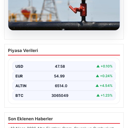
05.08.2026
Petrol fiyatları 25 Mayıs: Petrol fiyatları
Piyasa Verileri
düştü mü, ne kadar oldu? Brent petrol
varil fiyatı ne kadar?
USD
47.58
▲ +0.10%
EUR
54.99
▲ +0.24%
ALTIN
6514.0
▲ +4.54%
BTC
3065049
▲ +1.23%
Son Eklenen Haberler