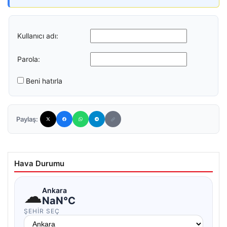
Kullanıcı adı:
Parola:
Beni hatırla
Paylaş:
Hava Durumu
☁
Ankara
NaN°C
ŞEHIR SEÇ