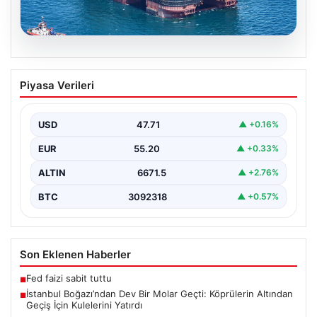
06.08.2026
İstanbul Boğazı’ndan Dev Bir Molar
Piyasa Verileri
Geçti: Köprülerin Altından Geçiş İçin
Kulelerini Yatırdı
USD
47.71
▲ +0.16%
İstanbul Boğazı, dün büyük bir denizcilik etkinliğine
tanıklık etti. Dünyanın üçüncü büyük yarı batık…
EUR
55.20
▲ +0.33%
ALTIN
6671.5
▲ +2.76%
BTC
3092318
▲ +0.57%
Son Eklenen Haberler
Fed faizi sabit tuttu
■
İstanbul Boğazı’ndan Dev Bir Molar Geçti: Köprülerin Altından
■
Geçiş İçin Kulelerini Yatırdı