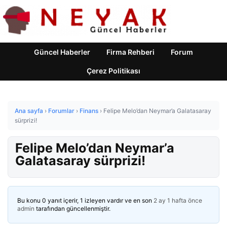
Güncel Haberler
Firma Rehberi
Forum
Çerez Politikası
Ana sayfa
›
Forumlar
›
Finans
›
Felipe Melo’dan Neymar’a Galatasaray
sürprizi!
Felipe Melo’dan Neymar’a
Galatasaray sürprizi!
Bu konu 0 yanıt içerir, 1 izleyen vardır ve en son
2 ay 1 hafta önce
admin
tarafından güncellenmiştir.