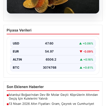
05.08.2026
13 Nisan 2026 Altın Fiyatları: Gram,
Piyasa Verileri
Çeyrek ve Cumhuriyet Altını Güncel
Değerleri
USD
47.60
▲ +0.06%
Altın piyasalarında yaşanan gelişmeler, özellikle ABD ile
İran arasındaki barış görüşmelerine bağlı olarak
EUR
54.97
▼ -0.09%
yatırımcıların…
ALTIN
6506.2
▲ +0.16%
BTC
3074768
▲ +0.61%
Son Eklenen Haberler
İstanbul Boğazı’ndan Dev Bir Molar Geçti: Köprülerin Altından
■
Geçiş İçin Kulelerini Yatırdı
13 Nisan 2026 Altın Fiyatları: Gram, Çeyrek ve Cumhuriyet
■