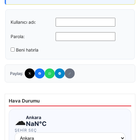
Kullanıcı adı:
Parola:
Beni hatırla
Paylaş:
Hava Durumu
☁
Ankara
NaN°C
ŞEHIR SEÇ