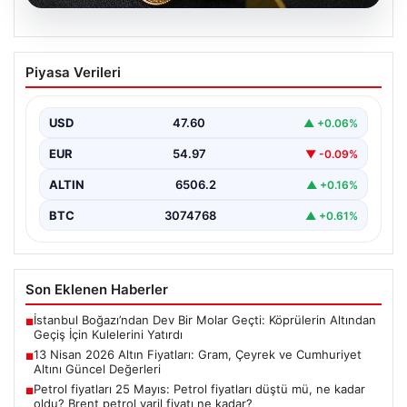
05.08.2026
13 Nisan 2026 Altın Fiyatları: Gram,
Piyasa Verileri
Çeyrek ve Cumhuriyet Altını Güncel
Değerleri
USD
47.60
▲ +0.06%
Altın piyasalarında yaşanan gelişmeler, özellikle ABD ile
İran arasındaki barış görüşmelerine bağlı olarak
EUR
54.97
▼ -0.09%
yatırımcıların…
ALTIN
6506.2
▲ +0.16%
BTC
3074768
▲ +0.61%
Son Eklenen Haberler
İstanbul Boğazı’ndan Dev Bir Molar Geçti: Köprülerin Altından
■
Geçiş İçin Kulelerini Yatırdı
13 Nisan 2026 Altın Fiyatları: Gram, Çeyrek ve Cumhuriyet
■
Altını Güncel Değerleri
Petrol fiyatları 25 Mayıs: Petrol fiyatları düştü mü, ne kadar
■
oldu? Brent petrol varil fiyatı ne kadar?