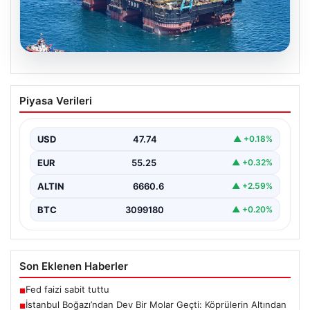
06.08.2026
İstanbul Boğazı’ndan Dev Bir Molar
Piyasa Verileri
Geçti: Köprülerin Altından Geçiş İçin
Kulelerini Yatırdı
USD
47.74
▲ +0.18%
İstanbul Boğazı, dün büyük bir denizcilik etkinliğine
tanıklık etti. Dünyanın üçüncü büyük yarı batık…
EUR
55.25
▲ +0.32%
ALTIN
6660.6
▲ +2.59%
BTC
3099180
▲ +0.20%
Son Eklenen Haberler
Fed faizi sabit tuttu
■
İstanbul Boğazı’ndan Dev Bir Molar Geçti: Köprülerin Altından
■