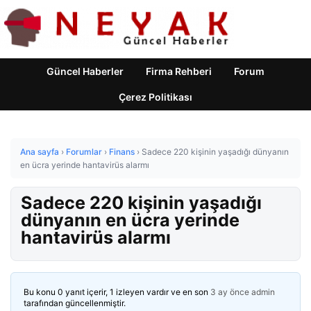
Güncel Haberler
Firma Rehberi
Forum
Çerez Politikası
Ana sayfa
›
Forumlar
›
Finans
›
Sadece 220 kişinin yaşadığı dünyanın
en ücra yerinde hantavirüs alarmı
Sadece 220 kişinin yaşadığı
dünyanın en ücra yerinde
hantavirüs alarmı
Bu konu 0 yanıt içerir, 1 izleyen vardır ve en son
3 ay önce
admin
tarafından güncellenmiştir.