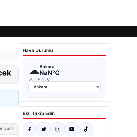
ı
Hava Durumu
☁
Ankara
ecek
NaN°C
ŞEHIR SEÇ
Bizi Takip Edin
#24486