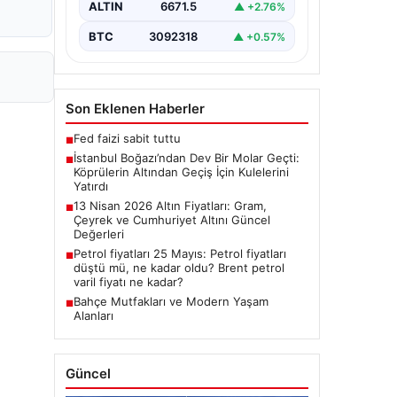
ALTIN
6671.5
▲ +2.76%
BTC
3092318
▲ +0.57%
Son Eklenen Haberler
Fed faizi sabit tuttu
■
İstanbul Boğazı’ndan Dev Bir Molar Geçti:
■
Köprülerin Altından Geçiş İçin Kulelerini
Yatırdı
13 Nisan 2026 Altın Fiyatları: Gram,
■
Çeyrek ve Cumhuriyet Altını Güncel
Değerleri
Petrol fiyatları 25 Mayıs: Petrol fiyatları
■
düştü mü, ne kadar oldu? Brent petrol
varil fiyatı ne kadar?
Bahçe Mutfakları ve Modern Yaşam
■
Alanları
Güncel