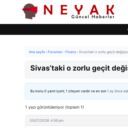
Ana sayfa
›
Forumlar
›
Finans
›
Sivas’taki o zorlu geçit değişi
Sivas’taki o zorlu geçit değ
Bu konu 0 yanıt içerir, 1 izleyen vardır ve en son
1 ay önce
ad
1 yazı görüntüleniyor (toplam 1)
05/07/2026: 4:56 pm