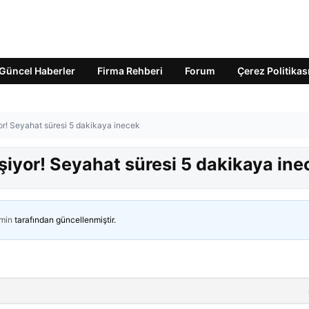
Güncel Haberler
Firma Rehberi
Forum
Çerez Politikas
yor! Seyahat süresi 5 dakikaya inecek
işiyor! Seyahat süresi 5 dakikaya in
min
tarafından güncellenmiştir.