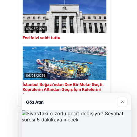
07/08/2026
Fed faizi sabit tuttu
06/08/2026
İstanbul Boğazı’ndan Dev Bir Molar Geçti:
Köprülerin Altından Geçiş İçin Kulelerini
Yatırdı
×
Göz Atın
Son Eklenen Firmalar
Hastaş Beton